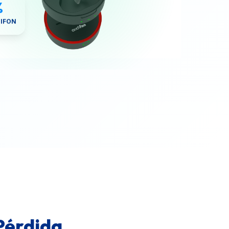
%
DIFON
Pérdida