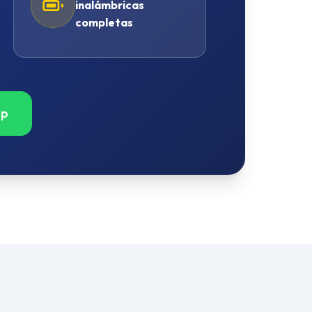
inalámbricas
completas
pp