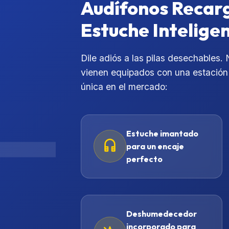
Audífonos Recar
Estuche Intelige
Dile adiós a las pilas desechables.
vienen equipados con una estación 
única en el mercado:
Estuche imantado
para un encaje
perfecto
Deshumedecedor
incorporado para