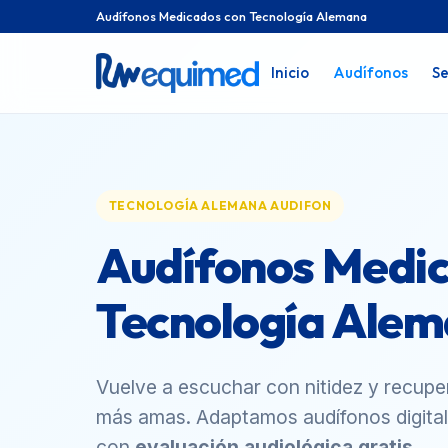
Audífonos Medicados con Tecnología Alemana
Inicio
Audífonos
Se
TECNOLOGÍA ALEMANA AUDIFON
Audífonos Medic
Tecnología Ale
Vuelve a escuchar con nitidez y recupe
más amas. Adaptamos audífonos digital
con
evaluación audiológica gratis
.